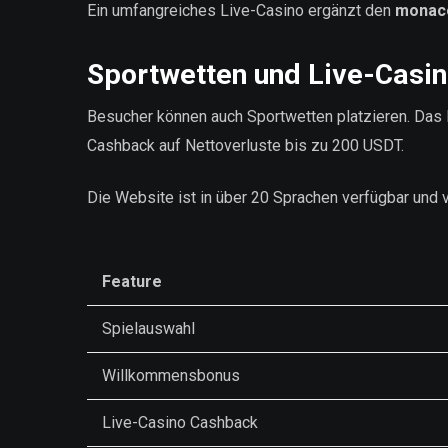
Ein umfangreiches Live-Casino ergänzt den
monaco
Sportwetten und Live-Casin
Besucher können auch Sportwetten platzieren. Das 
Cashback auf Nettoverluste bis zu 200 USDT.
Die Website ist in über 20 Sprachen verfügbar und 
Feature
Spielauswahl
Willkommensbonus
Live-Casino Cashback