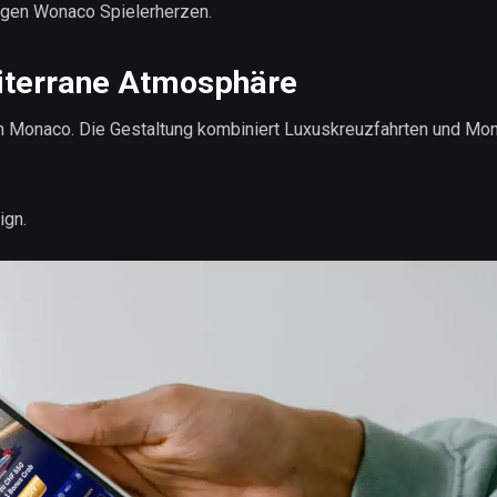
agen Wonaco Spielerherzen.
iterrane Atmosphäre
t an Monaco. Die Gestaltung kombiniert Luxuskreuzfahrten und M
ign.