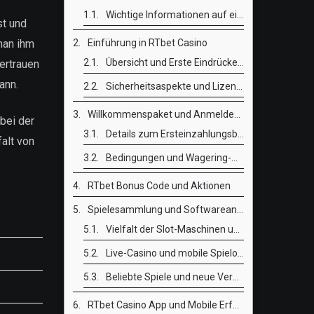
Wichtige Informationen auf einen Blick
st und
an ihm
Einführung in RTbet Casino
Übersicht und Erste Eindrücke von RTbet Casino
ertrauen
ann.
Sicherheitsaspekte und Lizenzen
Willkommenspaket und Anmeldeboni
bei der
Details zum Ersteinzahlungsbonus und Freispiele
alt von
Bedingungen und Wagering-Anforderungen
RTbet Bonus Code und Aktionen
Spielesammlung und Softwareanbieter
Vielfalt der Slot-Maschinen und Tischspiele
Live-Casino und mobile Spieloptionen
Beliebte Spiele und neue Veröffentlichungen
RTbet Casino App und Mobile Erfahrung