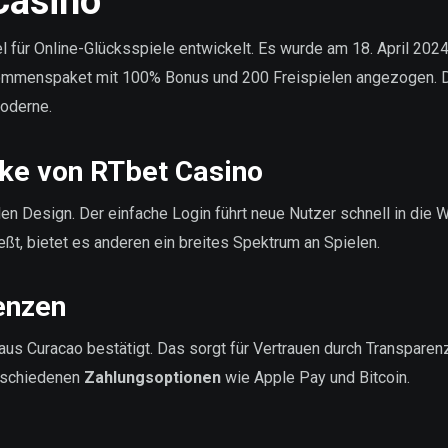
Casino
l für Online-Glücksspiele entwickelt. Es wurde am 18. April 202
lkommenspaket mit 100% Bonus und 200 Freispielen angezogen. 
Moderne.
cke von RTbet Casino
n Design. Der einfache Login führt neue Nutzer schnell in die W
ßt, bietet es anderen ein breites Spektrum an Spielen.
enzen
aus Curacao bestätigt. Das sorgt für Vertrauen durch Transparen
erschiedenen
Zahlungsoptionen
wie Apple Pay und Bitcoin.