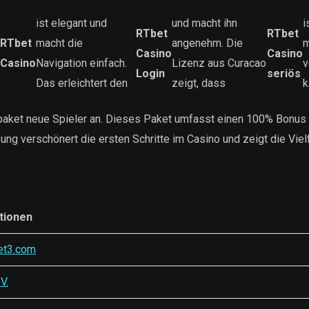
ist elegant und
und macht ihn
i
RTbet
RTbet
RTbet
macht die
angenehm. Die
m
Casino
Casino
Casino
Navigation einfach.
Lizenz aus Curacao
v
Login
seriös
Das erleichtert den
zeigt, dass
k
paket neue Spieler an. Dieses Paket umfasst einen 100% Bonus 
ng verschönert die ersten Schritte im Casino und zeigt die Vielf
tionen
et3.com
V.