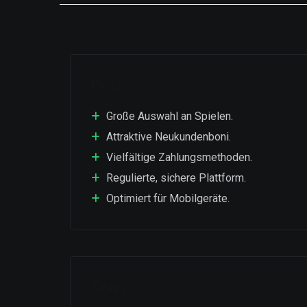
Pros
Große Auswahl an Spielen.
Attraktive Neukundenboni.
Vielfältige Zahlungsmethoden.
Regulierte, sichere Plattform.
Optimiert für Mobilgeräte.
Cons