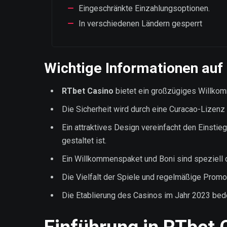
Eingeschränkte Einzahlungsoptionen.
In verschiedenen Ländern gesperrt
Wichtige Informationen auf 
RTbet Casino
bietet ein großzügiges Willko
Die Sicherheit wird durch eine Curacao-Lizenz 
Ein attraktives Design vereinfacht den Einsti
gestaltet ist.
Ein Willkommenspaket und Boni sind speziell d
Die Vielfalt der Spiele und regelmäßige Promo
Die Etablierung des Casinos im Jahr 2023 bedeu