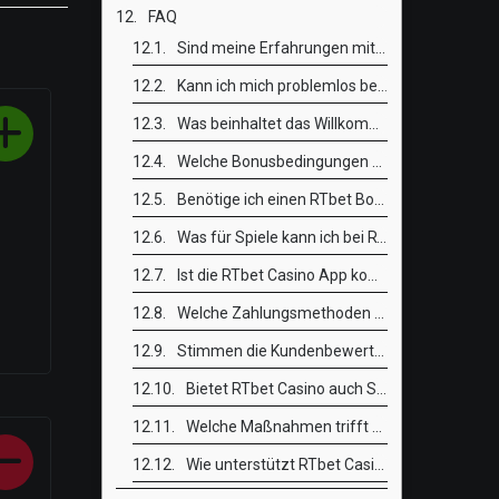
FAQ
Sind meine Erfahrungen mit dem RTbet Casino seriös und sicher?
Kann ich mich problemlos bei RTbet Casino anmelden?
Was beinhaltet das Willkommenspaket von RTbet Casino?
Welche Bonusbedingungen gelten bei RTbet Casino?
Benötige ich einen RTbet Bonus Code, um den Willkommensbonus zu erhalten?
Was für Spiele kann ich bei RTbet Casino finden?
Ist die RTbet Casino App kompatibel mit meinem Gerät?
Welche Zahlungsmethoden stehen zur Verfügung?
Stimmen die Kundenbewertungen zu RTbet Casino überein?
Bietet RTbet Casino auch Sportwetten oder eSports Wetten an?
Welche Maßnahmen trifft RTbet Casino zur Verifizierung?
Wie unterstützt RTbet Casino das verantwortungsbewusste Spielen?