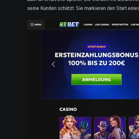
seine Kunden schätzt. Sie markieren den Start ein