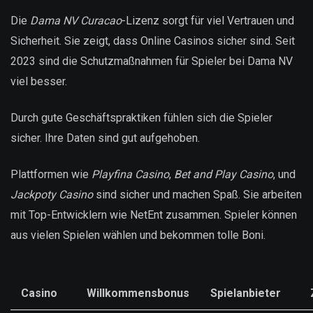
Die
Dama NV Curacao
-Lizenz sorgt für viel Vertrauen und
Sicherheit. Sie zeigt, dass Online Casinos sicher sind. Seit
2023 sind die Schutzmaßnahmen für Spieler bei Dama NV
viel besser.
Durch gute Geschäftspraktiken fühlen sich die Spieler
sicher. Ihre Daten sind gut aufgehoben.
Plattformen wie
Playfina Casino
,
Bet and Play Casino
, und
Jackpoty Casino
sind sicher und machen Spaß. Sie arbeiten
mit Top-Entwicklern wie NetEnt zusammen. Spieler können
aus vielen Spielen wählen und bekommen tolle Boni.
Casino
Willkommensbonus
Spielanbieter