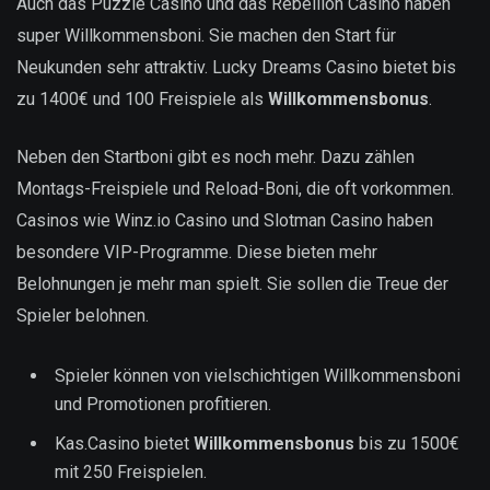
Auch das Puzzle Casino und das Rebellion Casino haben
super Willkommensboni. Sie machen den Start für
Neukunden sehr attraktiv. Lucky Dreams Casino bietet bis
zu 1400€ und 100 Freispiele als
Willkommensbonus
.
Neben den Startboni gibt es noch mehr. Dazu zählen
Montags-Freispiele und Reload-Boni, die oft vorkommen.
Casinos wie Winz.io Casino und Slotman Casino haben
besondere VIP-Programme. Diese bieten mehr
Belohnungen je mehr man spielt. Sie sollen die Treue der
Spieler belohnen.
Spieler können von vielschichtigen Willkommensboni
und Promotionen profitieren.
Kas.Casino bietet
Willkommensbonus
bis zu 1500€
mit 250 Freispielen.