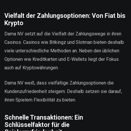
Vielfalt der Zahlungsoptionen: Von Fiat bis
Krypto
Dama NV setzt auf die Vielfalt der Zahlungswege in ihren
Casinos. Casinos wie Bitkingz und Slotman bieten deshalb
viele unterschiedliche Methoden an. Neben den üblichen
Optionen wie Kreditkarten und E-Wallets liegt der Fokus
auch auf Kryptowährungen.
Dama NV weiß, dass vielfältige Zahlungsoptionen die
Kundenzufriedenheit steigern. Deshalb setzen sie darauf,
ihren Spielern Flexibilität zu bieten.
Schnelle Transaktionen: Ein
Schlüsselfaktor für die