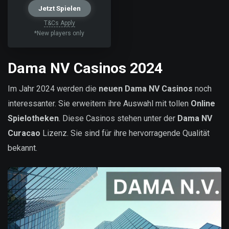
Jetzt Spielen
T&Cs Apply
*New players only
Dama NV Casinos 2024
Im Jahr 2024 werden die
neuen Dama NV Casinos
noch
interessanter. Sie erweitern ihre Auswahl mit tollen
Online
Spielotheken
. Diese Casinos stehen unter der
Dama NV
Curacao
Lizenz. Sie sind für ihre hervorragende Qualität
bekannt.