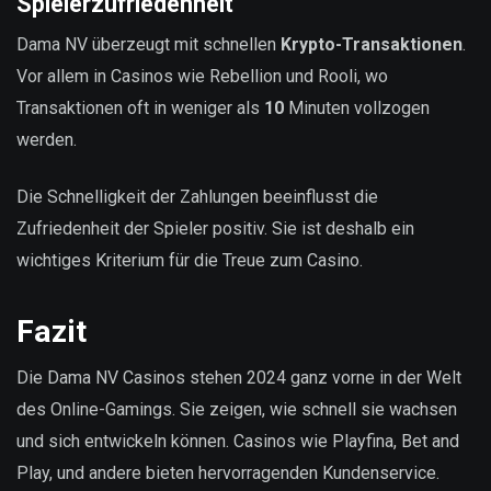
Spielerzufriedenheit
Dama NV überzeugt mit schnellen
Krypto-Transaktionen
.
Vor allem in Casinos wie Rebellion und Rooli, wo
Transaktionen oft in weniger als
10
Minuten vollzogen
werden.
Die Schnelligkeit der Zahlungen beeinflusst die
Zufriedenheit der Spieler positiv. Sie ist deshalb ein
wichtiges Kriterium für die Treue zum Casino.
Fazit
Die Dama NV Casinos stehen 2024 ganz vorne in der Welt
des Online-Gamings. Sie zeigen, wie schnell sie wachsen
und sich entwickeln können. Casinos wie Playfina, Bet and
Play, und andere bieten hervorragenden Kundenservice.