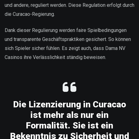
und andere, reguliert werden. Diese Regulation erfolgt durch
die Curacao-Regierung.
Dank dieser Regulierung werden faire Spielbedingungen
und transparente Geschäftspraktiken gesichert. So können
sich Spieler sicher fühlen. Es zeigt auch, dass Dama NV
Casinos ihre Verlässlichkeit ständig beweisen.
Die Lizenzierung in Curacao
ist mehr als nur ein
Formalität. Sie ist ein
Bekenntnis zu Sicherheit und