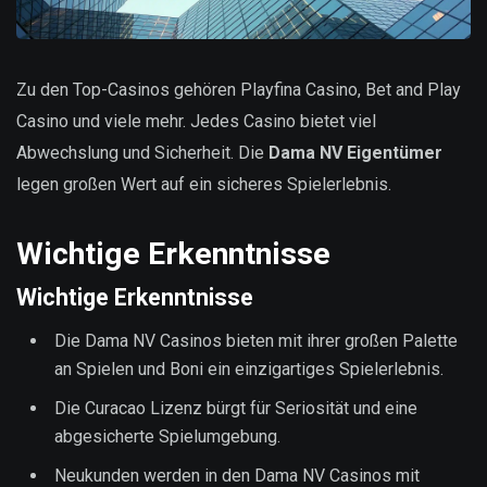
Zu den Top-Casinos gehören Playfina Casino, Bet and Play
Casino und viele mehr. Jedes Casino bietet viel
Abwechslung und Sicherheit. Die
Dama NV Eigentümer
legen großen Wert auf ein sicheres Spielerlebnis.
Wichtige Erkenntnisse
Wichtige Erkenntnisse
Die Dama NV Casinos bieten mit ihrer großen Palette
an Spielen und Boni ein einzigartiges Spielerlebnis.
Die Curacao Lizenz bürgt für Seriosität und eine
abgesicherte Spielumgebung.
Neukunden werden in den Dama NV Casinos mit