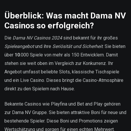
Überblick: Was macht Dama NV
Casinos so erfolgreich?
Die
Dama NV Casinos 2024
sind bekannt für ihr großes
Spieleangebot
und ihre
Seriösität und Sicherheit
. Sie bieten
über
10
.000 Spiele von mehr als 150 Entwicklern. Damit
stehen sie weit oben im Vergleich zur Konkurrenz. Ihr
Angebot umfasst beliebte Slots, klassische Tischspiele
und ein Live Casino. Dieses bringt die Casino-Atmosphäre
direkt zu den Spielern nach Hause.
Bekannte Casinos wie Playfina und Bet and Play gehören
zur Dama NV Gruppe. Sie bieten attraktive Boni für neue und
bestehende Spieler. Diese Boni und Promotions zeigen
Wertschätzung und sorgen für einen echten Mehrwert.