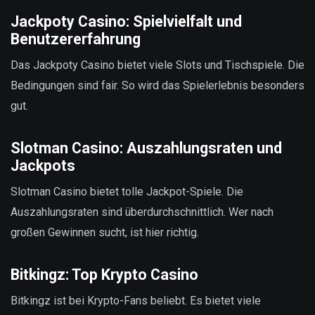
Jackpoty Casino: Spielvielfalt und
Benutzererfahrung
Das Jackpoty Casino bietet viele Slots und Tischspiele. Die
Bedingungen sind fair. So wird das Spielerlebnis besonders
gut.
Slotman Casino: Auszahlungsraten und
Jackpots
Slotman Casino bietet tolle Jackpot-Spiele. Die
Auszahlungsraten sind überdurchschnittlich. Wer nach
großen Gewinnen sucht, ist hier richtig.
Bitkingz: Top Krypto Casino
Bitkingz ist bei Krypto-Fans beliebt. Es bietet viele