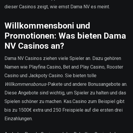
dieser Casinos zeigt, wie ernst Dama NV es meint.
Willkommensboni und
Promotionen: Was bieten Dama
NV Casinos an?
Dama NV Casinos ziehen viele Spieler an. Dazu gehören
Namen wie Playfina Casino, Bet and Play Casino, Rooster
Casino und Jackpoty Casino. Sie bieten tolle
Willkommensbonus
-Pakete und andere Bonusangebote an.
Diese Angebote sind wichtig, um Spieler zu halten und das
Spielen schöner zu machen. Kas.Casino zum Beispiel gibt
bis zu 1500€ extra und 250 Freispiele auf die ersten drei
Einzahlungen.