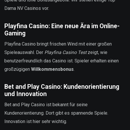
Dama NV Casinos vor.
Playfina Casino: Eine neue Ära im Online-
Gaming
Playfina Casino bringt frischen Wind mit einer großen
Spieleauswahl. Der
Playfina Casino Test
zeigt, wie
benutzerfreundlich das Casino ist. Spieler erhalten einen
großzügigen
Willkommensbonus
.
Bet and Play Casino: Kundenorientierung
und Innovation
Bet and Play Casino ist bekannt für seine
Kundenorientierung. Dort gibt es spannende Spiele.
Innovation ist hier sehr wichtig.