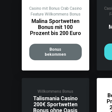
Casino mit Bonus Crab Casino
Casi
Feature
Willkommens Bonus
F
Malina Sportwetten
M
Bonus mit 100
Prozent bis 200 Euro
Bonus
bekommen
Willkommens Bonus
B
Talismania Casino
P
200€ Sportwetten
Bonus ohne Oasis