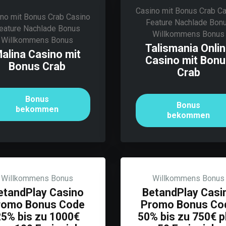
Casino mit Bonus Crab C
no mit Bonus Crab Casino
Feature
Nachlade Bon
eature
Nachlade Bonus
Willkommens Bonus
Willkommens Bonus
Talismania Onli
alina Casino mit
Casino mit Bon
Bonus Crab
Crab
Bonus
Bonus
bekommen
bekommen
Willkommens Bonus
Willkommens Bonus
etandPlay Casino
BetandPlay Casi
romo Bonus Code
Promo Bonus Co
25% bis zu 1000€
50% bis zu 750€ p