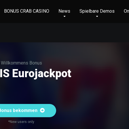
BONUS CRAB CASINO
News
Spielbare Demos
On
Willkommens Bonus
S Eurojackpot
Bonus bekommen
*New users only