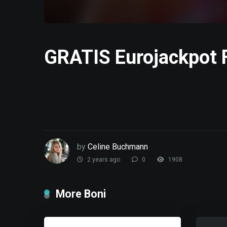
GRATIS Eurojackpot 
by
Celine Buchmann
2 years ago
0
1908
More Boni