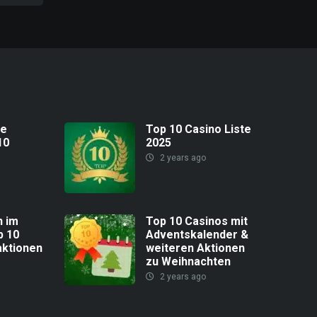
ne
Top 10 Casino Liste
10
2025
2 years ago
n im
Top 10 Casinos mit
p 10
Adventskalender &
aktionen
weiteren Aktionen
zu Weihnachten
2 years ago