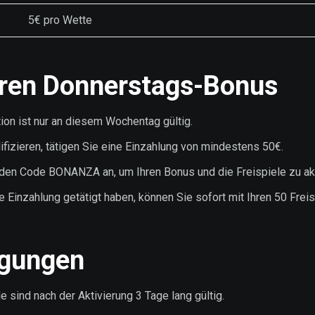
5€ pro Wette
Ihren Donnerstags-Bonus
tion ist nur an diesem Wochentag gültig.
lifizieren, tätigen Sie eine Einzahlung von mindestens 50€.
 den Code BONANZA an, um Ihren Bonus und die Freispiele zu akt
e Einzahlung getätigt haben, können Sie sofort mit Ihren 50 Frei
ngungen
e sind nach der Aktivierung 3 Tage lang gültig.