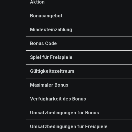
Aktion
Bonusangebot
Mindesteinzahlung
Bonus Code
Spiel für Freispiele
Gültigkeitszeitraum
Maximaler Bonus
Verfügbarkeit des Bonus
Umsatzbedingungen für Bonus
Umsatzbedingungen für Freispiele