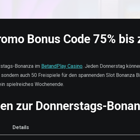
romo Bonus Code 75% bis 
erstags-Bonanza im
BetandPlay Casino
. Jeden Donnerstag könne
, sondern auch 50 Freispiele für den spannenden Slot Bonanza Bi
 ein spielreiches Wochenende.
nen zur Donnerstags-Bona
Details