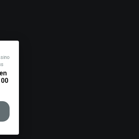
asino
us
ten
100