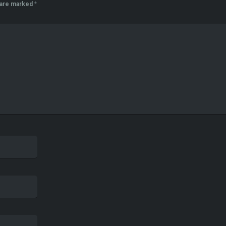
s are marked
*