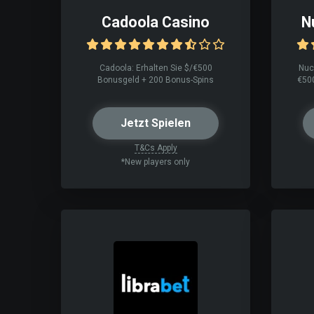
Cadoola Casino
N
Cadoola: Erhalten Sie $/€500
Nuc
Bonusgeld + 200 Bonus-Spins
€50
Jetzt Spielen
T&Cs Apply
*New players only