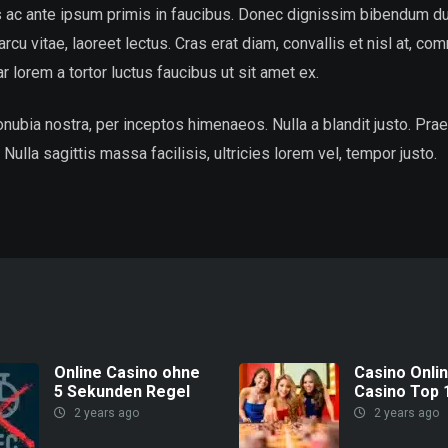
ac ante ipsum primis in faucibus. Donec dignissim bibendum dui, 
arcu vitae, laoreet lectus. Cras erat diam, convallis et nisl at, c
lorem a tortor luctus faucibus ut sit amet ex.
conubia nostra, per inceptos himenaeos. Nulla a blandit justo. Pra
Nulla sagittis massa facilisis, ultricies lorem vel, tempor justo.
Online Casino ohne
Casino Onli
5 Sekunden Regel
Casino Top 
2 years ago
2 years ago