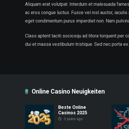
Aliquam erat volutpat. Interdum et malesuada fames 
ac eros congue luctus. Fusce vel nisl auctor, iaculis 
eget condimentum purus imperdiet non. Nam pulvinar 
Class aptent taciti sociosqu ad litora torquent per 
dui et massa vestibulum tristique. Sed nec porta ex. 
Online Casino Neuigkeiten
Beste Online
Casinos 2025
2 years ago