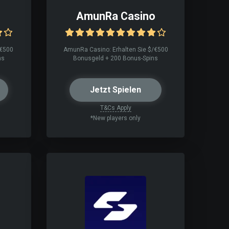
AmunRa Casino
/€500
AmunRa Casino: Erhalten Sie $/€500
ns
Bonusgeld + 200 Bonus-Spins
Jetzt Spielen
T&Cs Apply
*New players only