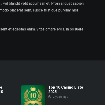
vel blandit velit accumsan et. Proin aliquet sapien
ommodo placerat sem. Fusce tristique pulvinar nisl,
esent et egestas enim, vitae ornare eros. In posuere
ne
Top 10 Casino Liste
10
2025
2 years ago