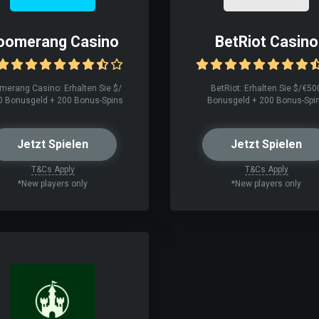
oomerang Casino
BetRiot Casino
merang Casino: Erhalten Sie $/
BetRiot: Erhalten Sie $/€50
0 Bonusgeld + 200 Bonus-Spins
Bonusgeld + 200 Bonus-Spi
Jetzt Spielen
Jetzt Spielen
T&Cs Apply
T&Cs Apply
*New players only
*New players only