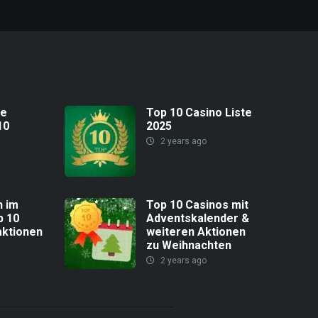
ne
Top 10 Casino Liste
10
2025
2 years ago
n im
Top 10 Casinos mit
p 10
Adventskalender &
aktionen
weiteren Aktionen
zu Weihnachten
2 years ago