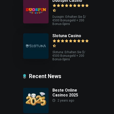
Duospin Casino
Duospin: Erhalten Sie $/
€500 Bonusgeld + 200
Bonus-Spins
Slotuna Casino
Slotuna: Erhalten Sie $/
€500 Bonusgeld + 200
Bonus-Spins
Recent News
Beste Online
Casinos 2025
2 years ago