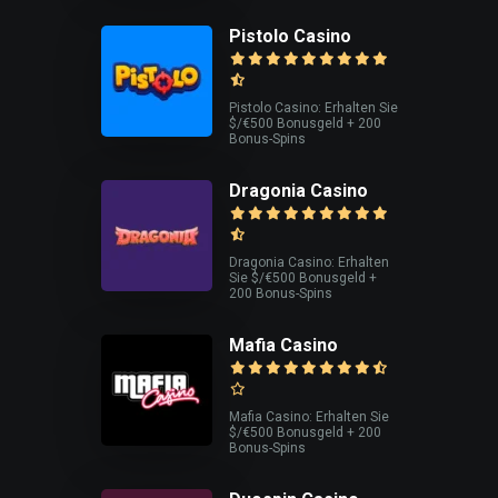
Pistolo Casino
Pistolo Casino: Erhalten Sie
$/€500 Bonusgeld + 200
Bonus-Spins
Dragonia Casino
Dragonia Casino: Erhalten
Sie $/€500 Bonusgeld +
200 Bonus-Spins
Mafia Casino
Mafia Casino: Erhalten Sie
$/€500 Bonusgeld + 200
Bonus-Spins