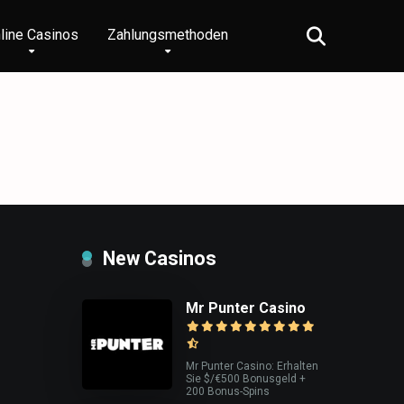
line Casinos
Zahlungsmethoden
New Casinos
Mr Punter Casino
Mr Punter Casino: Erhalten
Sie $/€500 Bonusgeld +
200 Bonus-Spins