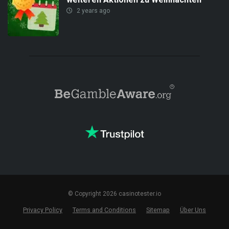
2 years ago
© Copyright 2026 casinotester.io
Privacy Policy
Terms and Conditions
Sitemap
Über Uns