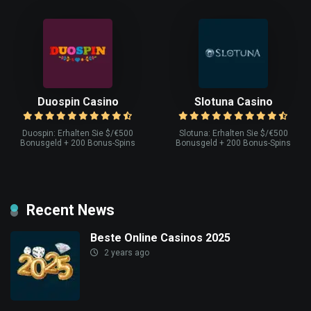
Duospin Casino
Slotuna Casino
Duospin: Erhalten Sie $/€500
Slotuna: Erhalten Sie $/€500
Bonusgeld + 200 Bonus-Spins
Bonusgeld + 200 Bonus-Spins
Recent News
Beste Online Casinos 2025
2 years ago