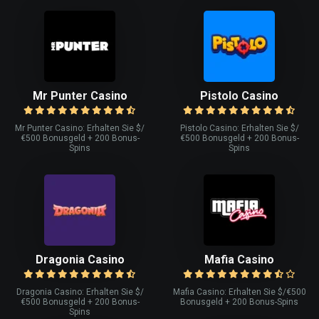
Mr Punter Casino
Pistolo Casino
Mr Punter Casino: Erhalten Sie $/
Pistolo Casino: Erhalten Sie $/
€500 Bonusgeld + 200 Bonus-
€500 Bonusgeld + 200 Bonus-
Spins
Spins
Dragonia Casino
Mafia Casino
Dragonia Casino: Erhalten Sie $/
Mafia Casino: Erhalten Sie $/€500
€500 Bonusgeld + 200 Bonus-
Bonusgeld + 200 Bonus-Spins
Spins