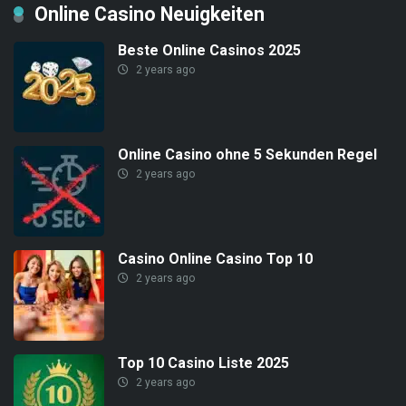
Online Casino Neuigkeiten
Beste Online Casinos 2025
2 years ago
Online Casino ohne 5 Sekunden Regel
2 years ago
Casino Online Casino Top 10
2 years ago
Top 10 Casino Liste 2025
2 years ago