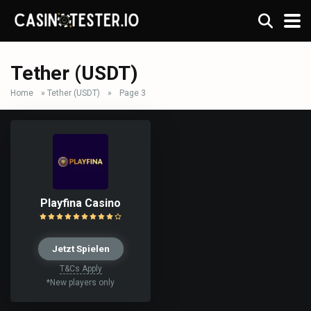
Tether (USDT)
Home
»
Tether (USDT)
»
Page 3
Playfina Casino
Jetzt Spielen
T&Cs Apply
*New players only