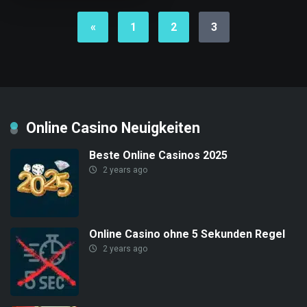
«
1
2
3
Online Casino Neuigkeiten
Beste Online Casinos 2025
2 years ago
Online Casino ohne 5 Sekunden Regel
2 years ago