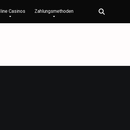
line Casinos
Zahlungsmethoden