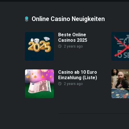
Online Casino Neuigkeiten
Beste Online
Casinos 2025
2 years ago
Casino ab 10 Euro
Einzahlung (Liste)
2 years ago