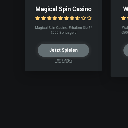
Magical Spin Casino
W
Magical Spin Casino: Erhalten Sie $/
Wal
€500 Bonusgeld
€50
Jetzt Spielen
T&Cs Apply