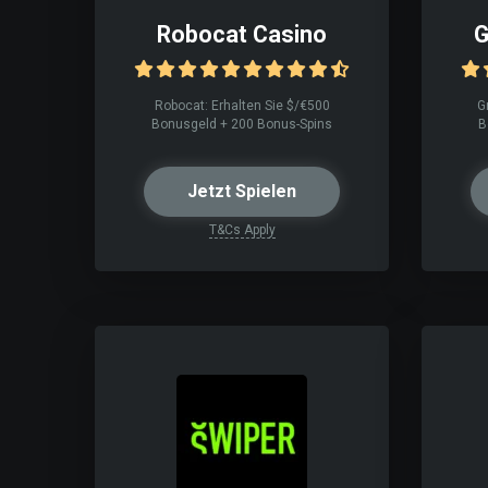
Robocat Casino
G
Robocat: Erhalten Sie $/€500
G
Bonusgeld + 200 Bonus-Spins
B
Jetzt Spielen
T&Cs Apply