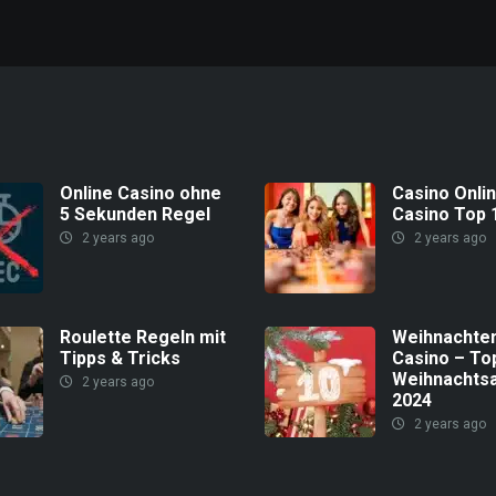
Online Casino ohne
Casino Onli
5 Sekunden Regel
Casino Top 
2 years ago
2 years ago
Roulette Regeln mit
Weihnachte
Tipps & Tricks
Casino – To
Weihnachts
2 years ago
2024
2 years ago