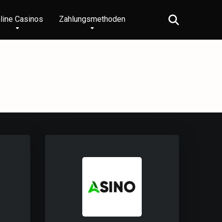
line Casinos
Zahlungsmethoden