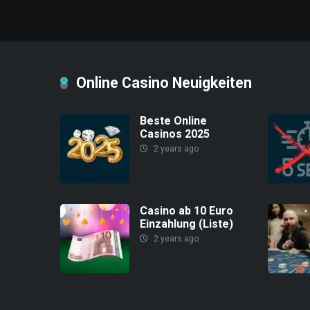
Online Casino Neuigkeiten
Beste Online
Casinos 2025
2 years ago
Casino ab 10 Euro
Einzahlung (Liste)
2 years ago