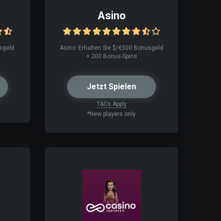
Asino
usgeld
Asino: Erhalten Sie $/€500 Bonusgeld
+ 200 Bonus-Spins
Jetzt Spielen
T&Cs Apply
*New players only