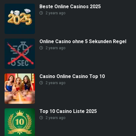
Beste Online Casinos 2025
2 years ago
Online Casino ohne 5 Sekunden Regel
2 years ago
Casino Online Casino Top 10
2 years ago
Top 10 Casino Liste 2025
2 years ago