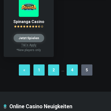
Spinanga Casino
Jetzt Spielen
T&Cs Apply
*New players only
«
1
2
…
4
5
Online Casino Neuigkeiten