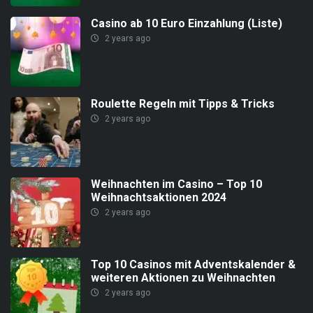
Casino ab 10 Euro Einzahlung (Liste)
2 years ago
Roulette Regeln mit Tipps & Tricks
2 years ago
Weihnachten im Casino – Top 10
Weihnachtsaktionen 2024
2 years ago
Top 10 Casinos mit Adventskalender &
weiteren Aktionen zu Weihnachten
2 years ago