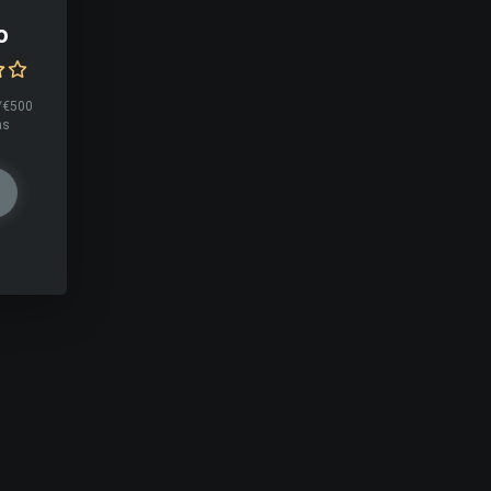
o
$/€500
ns