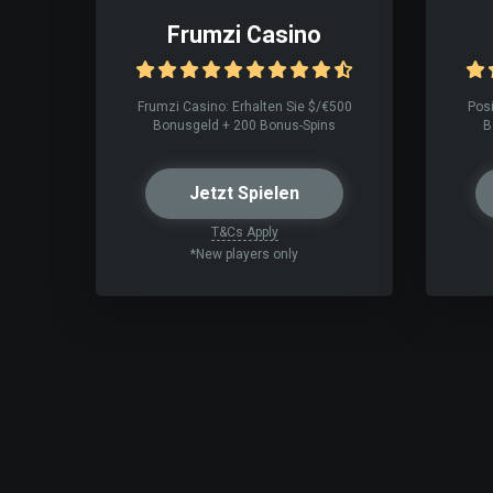
Frumzi Casino
Frumzi Casino: Erhalten Sie $/€500
Posi
Bonusgeld + 200 Bonus-Spins
B
Jetzt Spielen
T&Cs Apply
*New players only