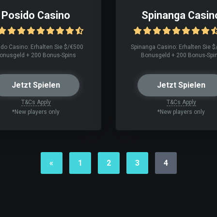
Posido Casino
Spinanga Casin
do Casino: Erhalten Sie $/€500
Spinanga Casino: Erhalten Sie 
onusgeld + 200 Bonus-Spins
Bonusgeld + 200 Bonus-Spi
Jetzt Spielen
Jetzt Spielen
T&Cs Apply
T&Cs Apply
*New players only
*New players only
«
1
2
3
4