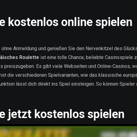
e kostenlos online spielen
ne ohne Anmeldung und genießen Sie den Nervenkitzel des Glück
äisches Roulette
ist eine tolle Chance, beliebte Casinospiele 
fos preiszugeben. Es gibt viele Webseiten und Online-Casinos, 
nst die verschiedenen Spielvarianten, wie das klassische europ
unktion lässt dich direkt ins Spiel einsteigen. So können Spieler
 jetzt kostenlos spielen