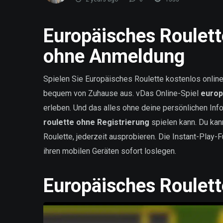
Europäisches Roulett
ohne Anmeldung
Spielen Sie Europäisches Roulette kostenlos onli
bequem von Zuhause aus. vDas Online-Spiel
europ
erleben. Und das alles ohne deine persönlichen In
roulette ohne Registrierung
spielen kann. Du kan
Roulette, jederzeit ausprobieren. Die Instant-Play-F
ihren mobilen Geräten sofort loslegen.
Europäisches Roulette