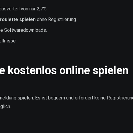
usvorteil von nur 2,7%.
roulette spielen
ohne Registrierung.
che Softwaredownloads.
ltnisse.
e kostenlos online spielen
eldung spielen. Es ist bequem und erfordert keine Registrierun
glich.