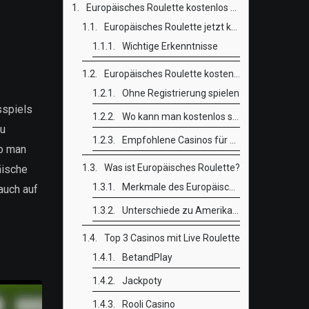
Europäisches Roulette kostenlos online spielen ohne Anmeldung
Europäisches Roulette jetzt kostenlos spielen
Wichtige Erkenntnisse
Europäisches Roulette kostenlos online spielen ohne Anmeldung
Ohne Registrierung spielen
sspiels
Wo kann man kostenlos spielen? direkt hier auf unserer Website!
zu
Empfohlene Casinos für kostenloses Spielen
wo man
Was ist Europäisches Roulette?
äische
Merkmale des Europäischen Roulettes
 auch auf
Unterschiede zu Amerikanischem Roulette
Top 3 Casinos mit Live Roulette
BetandPlay
Jackpoty
Rooli Casino