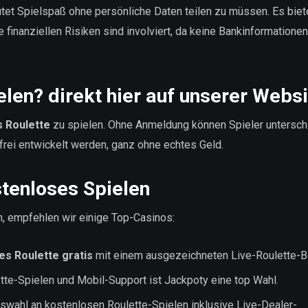
et Spielspaß ohne persönliche Daten teilen zu müssen. Es biet
e finanziellen Risiken sind involviert, da keine Bankinformationen
len? direkt hier auf unserer Websi
 Roulette
zu spielen. Ohne Anmeldung können Spieler untersch
frei entwickelt werden, ganz ohne echtes Geld.
tenloses Spielen
n, empfehlen wir einige Top-Casinos:
es Roulette gratis
mit einem ausgezeichneten Live-Roulette-B
ette-Spielen und Mobil-Support ist Jackpoty eine top Wahl.
uswahl an kostenlosen Roulette-Spielen inklusive Live-Dealer-