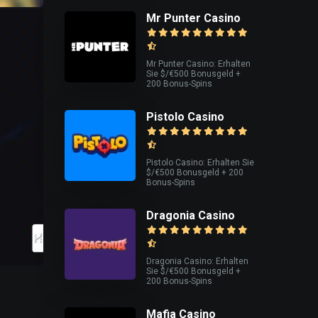
Mr Punter Casino
Mr Punter Casino: Erhalten
Sie $/€500 Bonusgeld +
200 Bonus-Spins
Pistolo Casino
Pistolo Casino: Erhalten Sie
$/€500 Bonusgeld + 200
Bonus-Spins
Dragonia Casino
Dragonia Casino: Erhalten
Sie $/€500 Bonusgeld +
200 Bonus-Spins
Mafia Casino