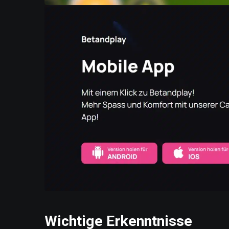
Wichtige Erkenntnisse