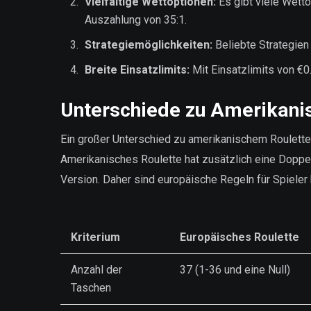
Vielfältige Wettoptionen:
Es gibt viele Wetto
Auszahlung von 35:1.
Strategiemöglichkeiten:
Beliebte Strategien
Breite Einsatzlimits:
Mit Einsatzlimits von €0.
Unterschiede zu Amerikani
Ein großer Unterschied zu amerikanischem Roulette i
Amerikanisches Roulette hat zusätzlich eine Doppel
Version. Daher sind europäische Regeln für Spieler
Kriterium
Europäisches Roulette
Anzahl der
37 (1-36 und eine Null)
Taschen