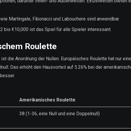
ptionen, darunter Innen- und Außenwetten. Einzelwetten bieten e
 wie Martingale, Fibonacci und Labouchere sind anwendbar.
2 bis €10,000 ist das Spiel für alle Spieler interessant.
schem Roulette
st die Anordnung der Nullen. Europäisches Roulette hat nur eine
null. Das erhöht den Hausvorteil auf 5.26% bei der amerikanisc
 besser.
Amerikanisches Roulette
38 (1-36, eine Null und eine Doppelnull)