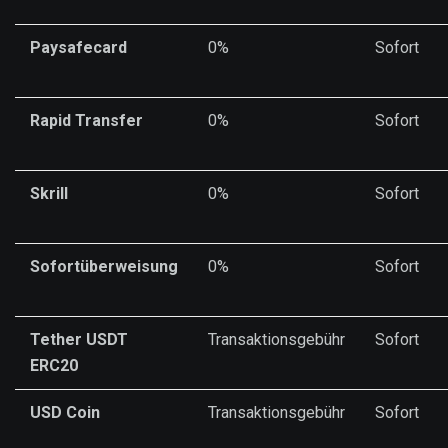
Paysafecard
0%
Sofort
Rapid Transfer
0%
Sofort
Skrill
0%
Sofort
Sofortüberweisung
0%
Sofort
Tether USDT
Transaktionsgebühr
Sofort
ERC20
USD Coin
Transaktionsgebühr
Sofort