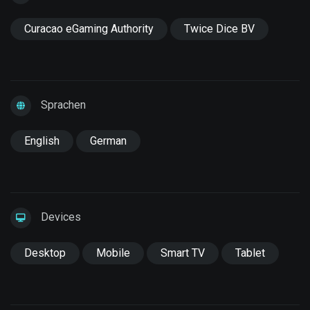
Curacao eGaming Authority
Twice Dice BV
Sprachen
English
German
Devices
Desktop
Mobile
Smart TV
Tablet