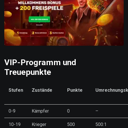
VIP-Programm und
Treuepunkte
Stufen
Zustände
Punkte
Umrechnungsk
0-9
Kämpfer
0
–
10-19
Krieger
500
500:1