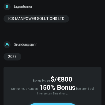
Eigentümer
ICS MANPOWER SOLUTIONS LTD
Gründungsjahr
2023
$/€800
Bonus bis zu:
150% Bonus
Nur für neue Kunden.
basierend auf
Ihrer ersten Einzahlung.