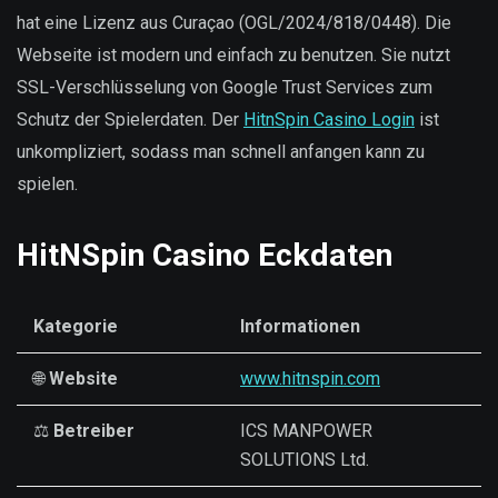
hat eine Lizenz aus Curaçao (OGL/2024/818/0448). Die
Webseite ist modern und einfach zu benutzen. Sie nutzt
SSL-Verschlüsselung von Google Trust Services zum
Schutz der Spielerdaten. Der
HitnSpin Casino Login
ist
unkompliziert, sodass man schnell anfangen kann zu
spielen.
HitNSpin Casino Eckdaten
Kategorie
Informationen
🌐
Website
www.hitnspin.com
⚖️
Betreiber
ICS MANPOWER
SOLUTIONS Ltd.