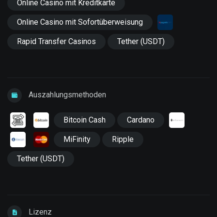
Online Casino mit Kreditkarte
Online Casino mit Sofortüberweisung
Rapid Transfer Casinos
Tether (USDT)
Auszahlungsmethoden
Bitcoin Cash
Cardano
MiFinity
Ripple
Tether (USDT)
Lizenz