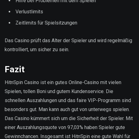
Hilfe bei Problemen mit dem Spielen
Verlustlimits
Zeitlimits für Spielsitzungen
Das Casino prüft das Alter der Spieler und wird regelmäßig
kontrolliert, um sicher zu sein.
Fazit
HitnSpin Casino ist ein gutes Online-Casino mit vielen
Spielen, tollen Boni und gutem Kundenservice. Die
schnellen Auszahlungen und das faire VIP-Programm sind
besonders gut. Man kann auch gut von unterwegs spielen.
Das Casino kümmert sich um die Sicherheit der Spieler. Mit
einer Auszahlungsquote von 97,03% haben Spieler gute
Gewinnchancen. Insgesamt ist HitnSpin eine gute Wahl für