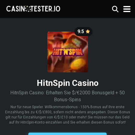
9.5
HitnSpin Casino
HitnSpin Casino: Erhalten Sie $/€2000 Bonusgeld + 50
Bonus-Spins
Nur für neue Spieler. Willkommensbonus - 150% Bonus auf Ihre erste
Einzahlung bis zu €/$/£800, sofern nicht anders angegeben. Dieser Bonus
gilt nur für Einzahlungen von €/$/£10 oder mehr! Sie müssen nur das Geld
auf Ihr HitnSpin-Konto einzahlen und Sie erhalten diesen Bonus sofort!