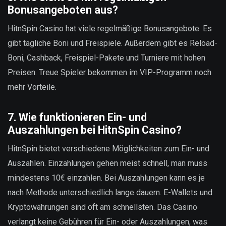
Bonusangeboten aus?
HitnSpin Casino hat viele regelmäßige Bonusangebote. Es
gibt tägliche Boni und Freispiele. Außerdem gibt es Reload-
Boni, Cashback, Freispiel-Pakete und Turniere mit hohen
Preisen. Treue Spieler bekommen im VIP-Programm noch
mehr Vorteile.
7. Wie funktionieren Ein- und
Auszahlungen bei HitnSpin Casino?
HitnSpin bietet verschiedene Möglichkeiten zum Ein- und
Auszahlen. Einzahlungen gehen meist schnell, man muss
mindestens 10€ einzahlen. Bei Auszahlungen kann es je
nach Methode unterschiedlich lange dauern. E-Wallets und
Kryptowährungen sind oft am schnellsten. Das Casino
verlangt keine Gebühren für Ein- oder Auszahlungen, was