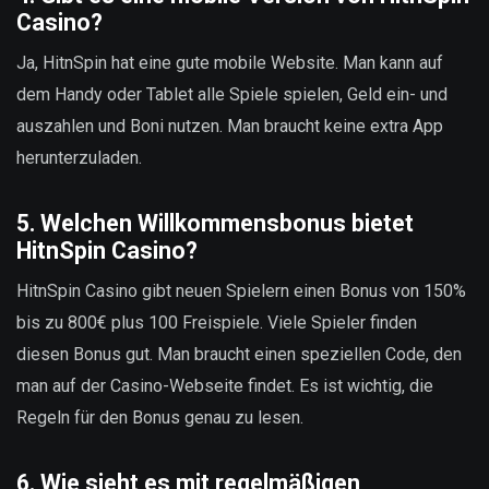
Casino?
Ja, HitnSpin hat eine gute mobile Website. Man kann auf
dem Handy oder Tablet alle Spiele spielen, Geld ein- und
auszahlen und Boni nutzen. Man braucht keine extra App
herunterzuladen.
5. Welchen Willkommensbonus bietet
HitnSpin Casino?
HitnSpin Casino gibt neuen Spielern einen Bonus von 150%
bis zu 800€ plus 100 Freispiele. Viele Spieler finden
diesen Bonus gut. Man braucht einen speziellen Code, den
man auf der Casino-Webseite findet. Es ist wichtig, die
Regeln für den Bonus genau zu lesen.
6. Wie sieht es mit regelmäßigen