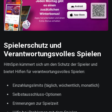
Spielerschutz und
Verantwortungsvolles Spielen
HitnSpin kümmert sich um den Schutz der Spieler und
bietet Hilfen für verantwortungsvolles Spielen:
Einzahlungslimits (täglich, wöchentlich, monatlich)
Selbstausschluss-Optionen
Erinnerungen zur Spielzeit