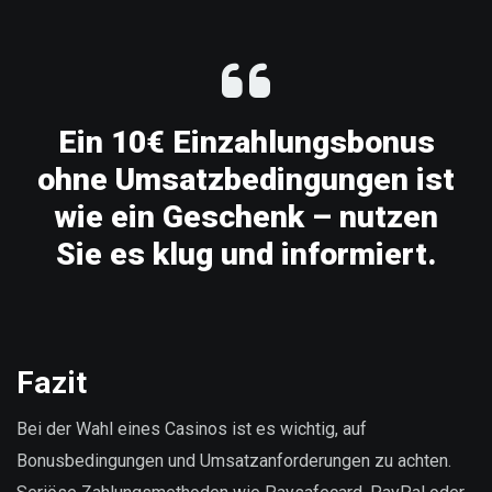
Ein 10€ Einzahlungsbonus
ohne Umsatzbedingungen ist
wie ein Geschenk – nutzen
Sie es klug und informiert.
Fazit
Bei der Wahl eines Casinos ist es wichtig, auf
Bonusbedingungen und Umsatzanforderungen zu achten.