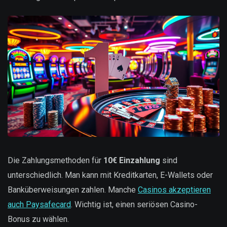
Die Zahlungsmethoden für
10€ Einzahlung
sind
unterschiedlich. Man kann mit Kreditkarten, E-Wallets oder
Banküberweisungen zahlen. Manche
Casinos akzeptieren
auch Paysafecard
. Wichtig ist, einen seriösen Casino-
Bonus zu wählen.