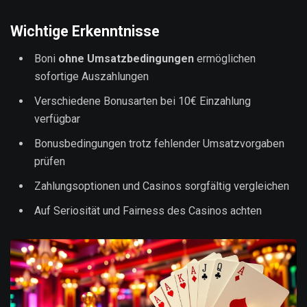
Wichtige Erkenntnisse
Boni
ohne Umsatzbedingungen
ermöglichen
sofortige Auszahlungen
Verschiedene Bonusarten bei 10€ Einzahlung
verfügbar
Bonusbedingungen trotz fehlender Umsatzvorgaben
prüfen
Zahlungsoptionen und Casinos sorgfältig vergleichen
Auf Seriosität und Fairness des Casinos achten