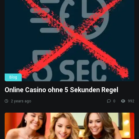
Blog
Online Casino ohne 5 Sekunden Regel
2 years ago
0
992