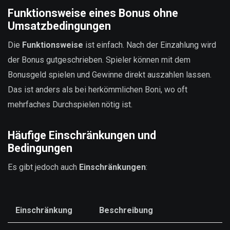
Funktionsweise eines Bonus ohne
Umsatzbedingungen
Die
Funktionsweise
ist einfach. Nach der Einzahlung wird
der Bonus gutgeschrieben. Spieler können mit dem
Bonusgeld spielen und Gewinne direkt auszahlen lassen.
Das ist anders als bei herkömmlichen Boni, wo oft
mehrfaches Durchspielen nötig ist.
Häufige Einschränkungen und
Bedingungen
Es gibt jedoch auch
Einschränkungen
:
Einschränkung
Beschreibung