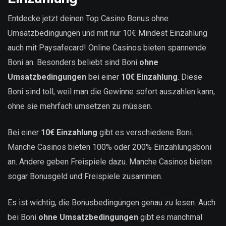
Entdecke jetzt deinen Top Casino Bonus ohne
Umsatzbedingungen und mit nur 10€ Mindest Einzahlung
auch mit Paysafecard! Online Casinos bieten spannende
Boni an. Besonders beliebt sind Boni
ohne
Umsatzbedingungen
bei einer
10€ Einzahlung
. Diese
Boni sind toll, weil man die Gewinne sofort auszahlen kann,
ohne sie mehrfach umsetzen zu müssen.
Bei einer
10€ Einzahlung
gibt es verschiedene Boni.
Manche Casinos bieten 100% oder 200% Einzahlungsboni
an. Andere geben Freispiele dazu. Manche Casinos bieten
sogar Bonusgeld und Freispiele zusammen.
Es ist wichtig, die Bonusbedingungen genau zu lesen. Auch
bei Boni
ohne Umsatzbedingungen
gibt es manchmal