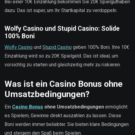
Bei einer 10€ Einzahlung bekommen Sie 20€ Spielguthaben
dazu. Das ist super, um Ihr Startkapital zu verdoppeln.
Wolfy Casino und Stupid Casino: Solide
100% Boni
Wolfy Casino
und
Stupid Casino
geben 100% Boni. Ihre 10€
Einzahlung wird so zu 20€ Spielgeld. Das ist ideal, um
vorsichtig zu starten und gleichzeitig mehr zu riskieren.
Was ist ein Casino Bonus ohne
Umsatzbedingungen?
Ein
Casino Bonus
ohne Umsatzbedingungen
ermöglicht
es Spielern, Gewinne direkt auszahlen zu lassen. Diese
Boni werden immer beliebter. Sie bieten klare Bedingungen
und steigern den Spaß beim Spielen.