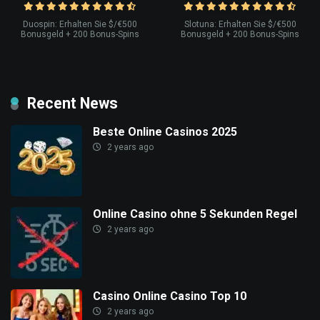
Duospin: Erhalten Sie $/€500
Slotuna: Erhalten Sie $/€500
Bonusgeld + 200 Bonus-Spins
Bonusgeld + 200 Bonus-Spins
Recent News
Beste Online Casinos 2025
2 years ago
Online Casino ohne 5 Sekunden Regel
2 years ago
Casino Online Casino Top 10
2 years ago